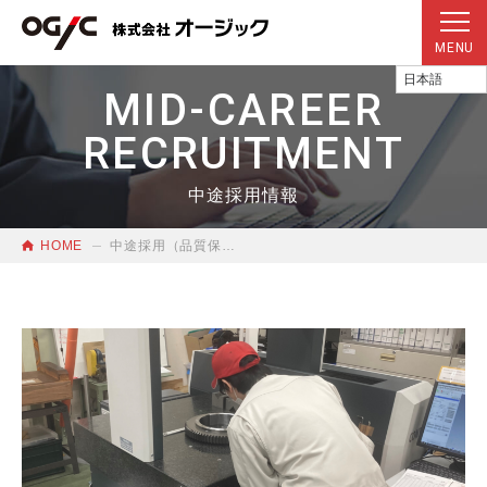
MENU
MID-CAREER
事業領域
RECRUITMENT
会社概要
中途採用情報
お知らせ
HOME
中途採用（品質保証）募集要項
採用情報
プライバシーポリシー
072-965-1011
[受付時間] 9:00-17:00(平日)